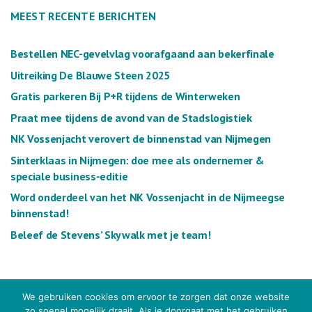
MEEST RECENTE BERICHTEN
Bestellen NEC-gevelvlag voorafgaand aan bekerfinale
Uitreiking De Blauwe Steen 2025
Gratis parkeren Bij P+R tijdens de Winterweken
Praat mee tijdens de avond van de Stadslogistiek
NK Vossenjacht verovert de binnenstad van Nijmegen
Sinterklaas in Nijmegen: doe mee als ondernemer &
speciale business-editie
Word onderdeel van het NK Vossenjacht in de Nijmeegse
binnenstad!
Beleef de Stevens’ Skywalk met je team!
We gebruiken cookies om ervoor te zorgen dat onze website
zo soepel mogelijk draait. Als je doorgaat met het gebruiken