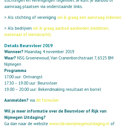
stichtingen en verenigingen tegemoet. Je kunt je aanbod of
aanvraag plaatsen via onderstaande links.
> Als stichting of vereniging
wil ik graag een aanvraag indienen.
> Als bedrijven
wil ik graag aanbod aanbieden (middelen,
materiaal of menskracht).
Details Beursvloer 2019
Wanneer?
Maandag 4 november 2019
Waar?
NSG Groenewoud, Van Cranenborchstraat 7, 6525 BM
Nijmegen
Programma
17.00 uur: Ontvangst
17.30 – 19.00 uur: Beursvloer
19.00 – 20.00 uur: Bekendmaking resultaat en borrel
Aanmelden?
via
dit formulier
Wil je meer informatie over de Beursvloer of Rijk van
Nijmegen Uitdaging?
Ga dan naar de website
www.rijkvannijmegenuitdaging.
nl
of