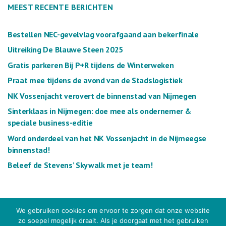
MEEST RECENTE BERICHTEN
Bestellen NEC-gevelvlag voorafgaand aan bekerfinale
Uitreiking De Blauwe Steen 2025
Gratis parkeren Bij P+R tijdens de Winterweken
Praat mee tijdens de avond van de Stadslogistiek
NK Vossenjacht verovert de binnenstad van Nijmegen
Sinterklaas in Nijmegen: doe mee als ondernemer &
speciale business-editie
Word onderdeel van het NK Vossenjacht in de Nijmeegse
binnenstad!
Beleef de Stevens’ Skywalk met je team!
We gebruiken cookies om ervoor te zorgen dat onze website
zo soepel mogelijk draait. Als je doorgaat met het gebruiken