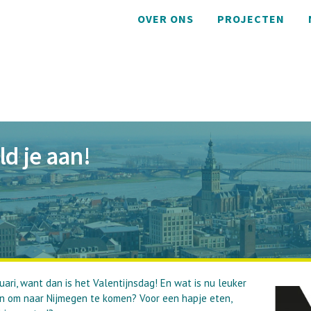
OVER ONS
PROJECTEN
ld je aan!
ari, want dan is het Valentijnsdag! En wat is nu leuker
en om naar Nijmegen te komen? Voor een hapje eten,