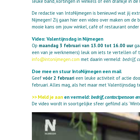
leuke band, kortingen in winkels of een drankje in de
De redactie van IntoNijmegen is benieuwd wat jij ext
Nijmegen! Zij gaan hier een video over maken om de 
mooie kans om jouw winkel, café of restaurant onder
Video: Valentijnsdag in Nijmegen
Op
maandag 3 februari van 13.00 tot 16.00 uur
gaa
een van je werknemers) leuk om iets te vertellen of 
info@intonijmegen.com
met daarin vermeld:
bedrijf, 
Doe mee en stuur IntoNijmegen een mail
Geef
vóór 2 februari
een leuke activiteit of actie d
februari. Alles mag, als het maar met Valentijnsdag 
>> Meld je aan
en vermeld:
bedrijf, contactpersoon en
De video wordt in soortgelijke sfeer gefilmd als ‘Winter