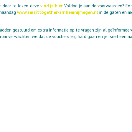
 door te lezen, deze
vind je hier
. Voldoe je aan de voorwaarden? En 
n maandag
www.smarttogether-
arnhemnijmegen.nl
in de gaten en m
dden gestuurd om extra informatie op te vragen zijn al geïnformeerd
Daarom verwachten we dat de vouchers erg hard gaan en je snel een a