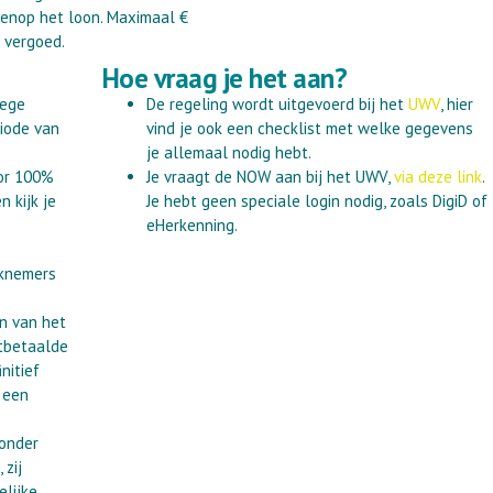
enop het loon. Maximaal €
 vergoed.
Hoe vraag je het aan?
wege
De regeling wordt uitgevoerd bij het
UWV
, hier
riode van
vind je ook een checklist met welke gegevens
je allemaal nodig hebt.
or 100%
Je vraagt de NOW aan bij het UWV,
via deze link
.
 kijk je
Je hebt geen speciale login nodig, zoals DigiD of
eHerkenning.
rknemers
n van het
itbetaalde
nitief
r een
 onder
zij
elijke