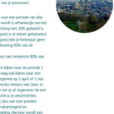
 van je personeel.
voor een periode van drie
wordt is afhankelijk van het
chting met 20% gedaald is,
oed, is je omzet gehalveerd
goed, heb je helemaal geen
tkoming 90% van de
schot van tenminste 80% van
e kijken naar de periode 1
e mag ook kijken naar een
ginnen op 1 april of 1 mei.
rlies immers wat later. Je
 zet je af tegenover de een
hil is je omzetverlies.
 dus ook voor premies
 vakantiegeld en
koming. Hiervoor wordt een