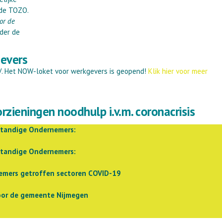
 de TOZO.
oor de
der de
evers
. Het NOW-loket voor werkgevers is geopend!
Klik hier voor meer
rzieningen noodhulp i.v.m. coronacrisis
fstandige Ondernemers:
fstandige Ondernemers:
emers getroffen sectoren COVID-19
oor de gemeente Nijmegen