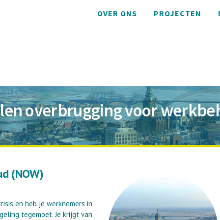
OVER ONS
PROJECTEN
len overbrugging voor werkb
ud (NOW)
risis en heb je werknemers in
eling tegemoet. Je krijgt van