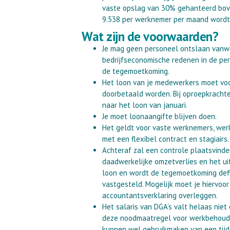
vaste opslag van 30% gehanteerd bov
9.538 per werknemer per maand wordt
Wat zijn de voorwaarden?
Je mag geen personeel ontslaan van
bedrijfseconomische redenen in de pe
de tegemoetkoming.
Het loon van je medewerkers moet vo
doorbetaald worden. Bij oproepkrachten
naar het loon van januari.
Je moet loonaangifte blijven doen.
Het geldt voor vaste werknemers, we
met een flexibel contract en stagiairs.
Achteraf zal een controle plaatsvinde
daadwerkelijke omzetverlies en het u
loon en wordt de tegemoetkoming defi
vastgesteld. Mogelijk moet je hiervoo
accountantsverklaring overleggen.
Het salaris van DGA’s valt helaas niet
deze noodmaatregel voor werkbehoud, 
kunnen wel gebruikmaken van een tijd